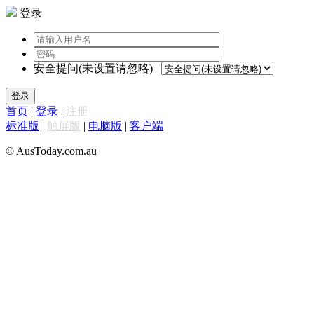
登录
安全提问(未设置请忽略)
登录
首页
|
登录
|
注册
标准版
|
触屏版
|
电脑版
|
客户端
© AusToday.com.au