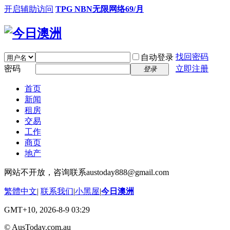
开启辅助访问
TPG NBN无限网络69/月
找回密码
自动登录
密码
立即注册
登录
首页
新闻
租房
交易
工作
商页
地产
网站不开放，咨询联系austoday888@gmail.com
繁體中文
|
联系我们
|
小黑屋
|
今日澳洲
GMT+10, 2026-8-9 03:29
© AusToday.com.au