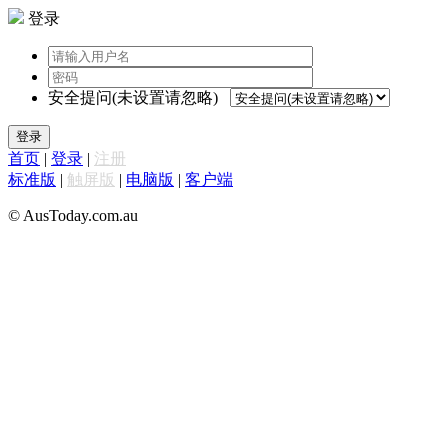
登录
安全提问(未设置请忽略)
登录
首页
|
登录
|
注册
标准版
|
触屏版
|
电脑版
|
客户端
© AusToday.com.au