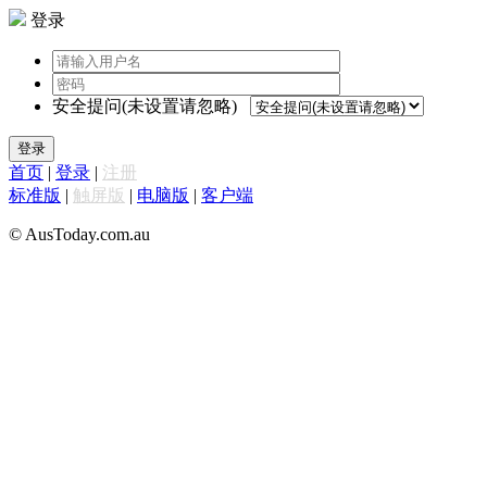
登录
安全提问(未设置请忽略)
登录
首页
|
登录
|
注册
标准版
|
触屏版
|
电脑版
|
客户端
© AusToday.com.au