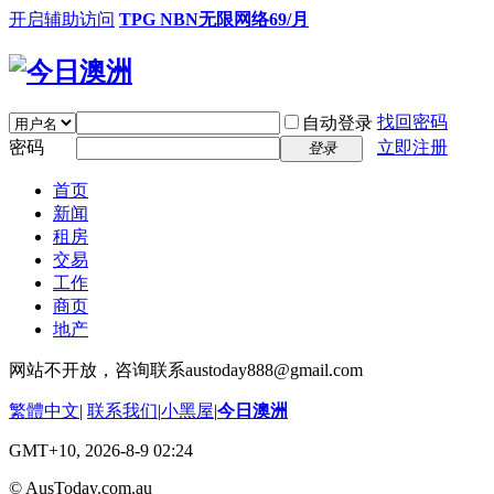
开启辅助访问
TPG NBN无限网络69/月
找回密码
自动登录
密码
立即注册
登录
首页
新闻
租房
交易
工作
商页
地产
网站不开放，咨询联系austoday888@gmail.com
繁體中文
|
联系我们
|
小黑屋
|
今日澳洲
GMT+10, 2026-8-9 02:24
© AusToday.com.au