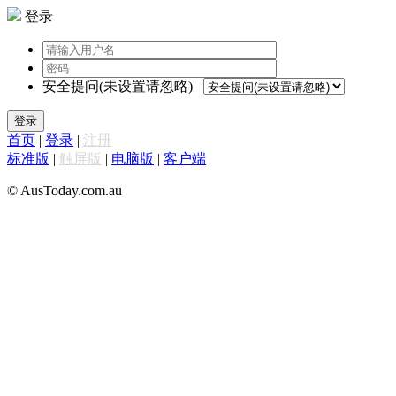
登录
安全提问(未设置请忽略)
登录
首页
|
登录
|
注册
标准版
|
触屏版
|
电脑版
|
客户端
© AusToday.com.au