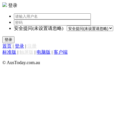
登录
安全提问(未设置请忽略)
登录
首页
|
登录
|
注册
标准版
|
触屏版
|
电脑版
|
客户端
© AusToday.com.au