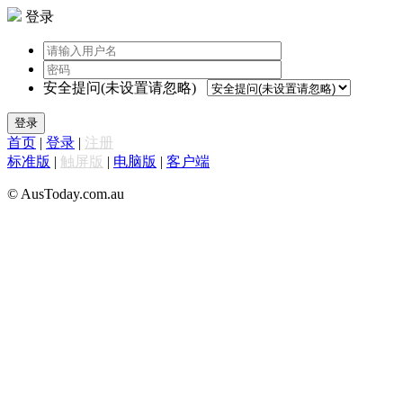
登录
安全提问(未设置请忽略)
登录
首页
|
登录
|
注册
标准版
|
触屏版
|
电脑版
|
客户端
© AusToday.com.au