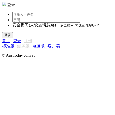
登录
安全提问(未设置请忽略)
登录
首页
|
登录
|
注册
标准版
|
触屏版
|
电脑版
|
客户端
© AusToday.com.au