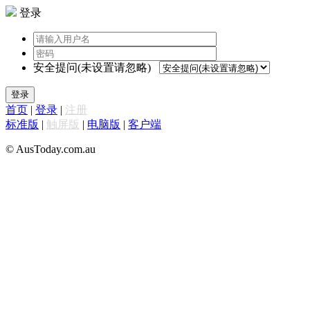
登录
安全提问(未设置请忽略)
登录
首页
|
登录
|
注册
标准版
|
触屏版
|
电脑版
|
客户端
© AusToday.com.au