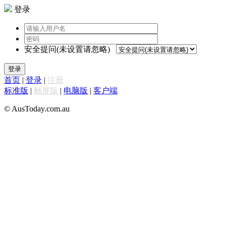
登录
安全提问(未设置请忽略)
登录
首页
|
登录
|
注册
标准版
|
触屏版
|
电脑版
|
客户端
© AusToday.com.au