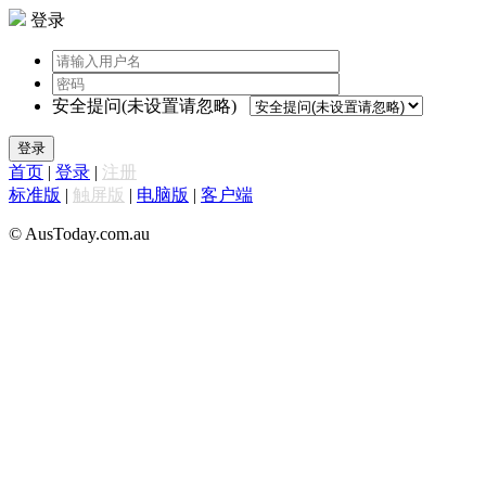
登录
安全提问(未设置请忽略)
登录
首页
|
登录
|
注册
标准版
|
触屏版
|
电脑版
|
客户端
© AusToday.com.au