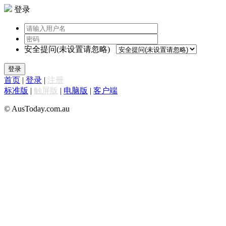
登录
安全提问(未设置请忽略)
登录
首页
|
登录
|
注册
标准版
|
触屏版
|
电脑版
|
客户端
© AusToday.com.au