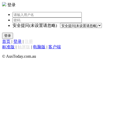
登录
安全提问(未设置请忽略)
登录
首页
|
登录
|
注册
标准版
|
触屏版
|
电脑版
|
客户端
© AusToday.com.au