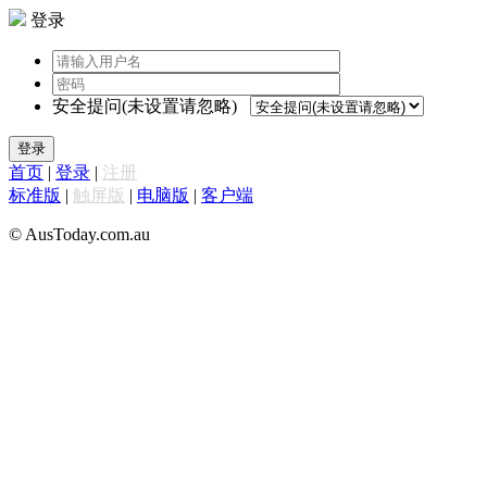
登录
安全提问(未设置请忽略)
登录
首页
|
登录
|
注册
标准版
|
触屏版
|
电脑版
|
客户端
© AusToday.com.au