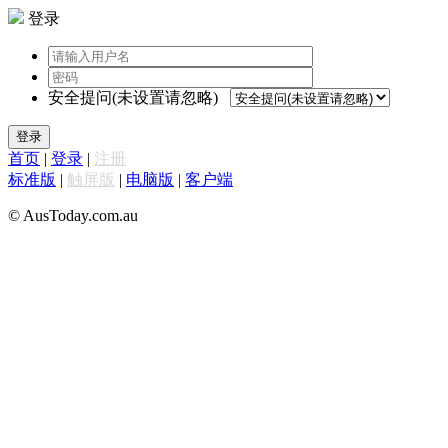
登录
安全提问(未设置请忽略)
登录
首页
|
登录
|
注册
标准版
|
触屏版
|
电脑版
|
客户端
© AusToday.com.au