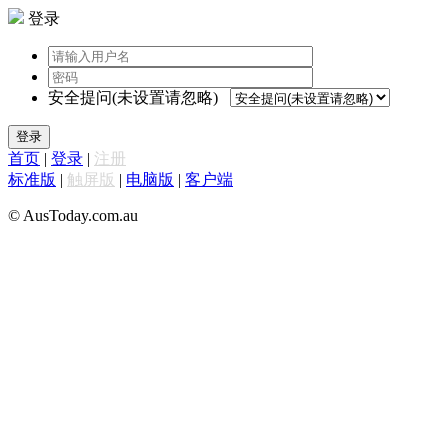
登录
安全提问(未设置请忽略)
登录
首页
|
登录
|
注册
标准版
|
触屏版
|
电脑版
|
客户端
© AusToday.com.au