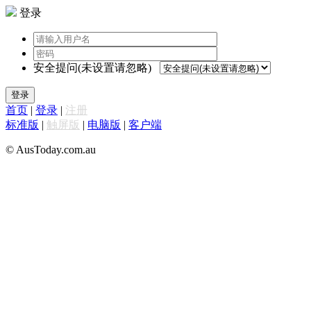
登录
安全提问(未设置请忽略)
登录
首页
|
登录
|
注册
标准版
|
触屏版
|
电脑版
|
客户端
© AusToday.com.au