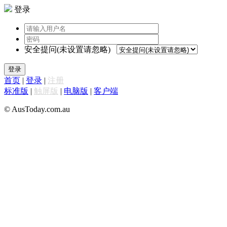
登录
安全提问(未设置请忽略)
登录
首页
|
登录
|
注册
标准版
|
触屏版
|
电脑版
|
客户端
© AusToday.com.au