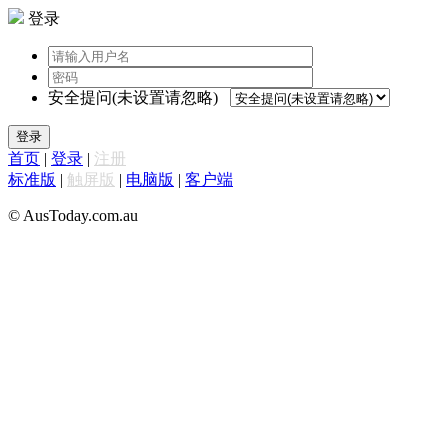
登录
安全提问(未设置请忽略)
登录
首页
|
登录
|
注册
标准版
|
触屏版
|
电脑版
|
客户端
© AusToday.com.au